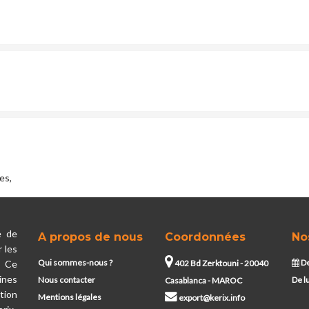
es,
e de
A propos de nous
Coordonnées
No
 les
Qui sommes-nous ?
De
. Ce
402 Bd Zerktouni - 20040
ines
Nous contacter
De l
Casablanca - MAROC
tion
Mentions légales
export@kerix.info