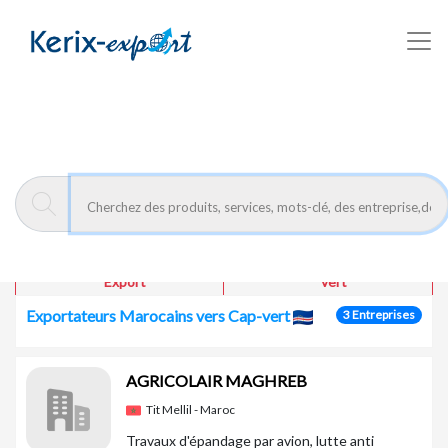
/fr/pays/cap-vert
Kerix-export
Pays : Cap-vert
voir les infos import /
voir la fiche Coface Cap-
Export
vert
Exportateurs Marocains vers Cap-vert
3 Entreprises
AGRICOLAIR MAGHREB
Tit Mellil - Maroc
Travaux d'épandage par avion, lutte anti