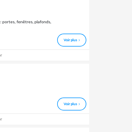
: portes, fenêtres, plafonds,
Voir plus
r
Voir plus
r