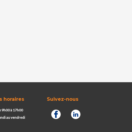
s horaires
Suivez-nous
 9h00 à 17h00
undi au vendredi