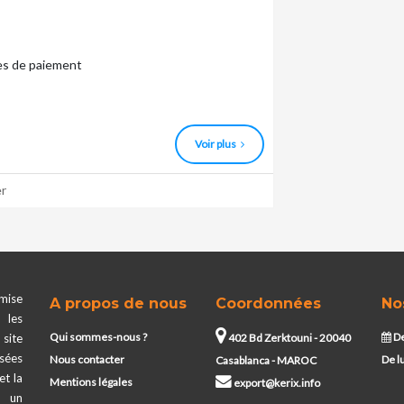
es de paiement
Voir plus
r
mise
A propos de nous
Coordonnées
No
 les
Qui sommes-nous ?
De
402 Bd Zerktouni - 20040
site
ssées
Nous contacter
De l
Casablanca - MAROC
et la
Mentions légales
export@kerix.info
t un