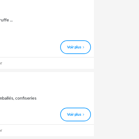
ffe ...
Voir plus
r
mballés, confiseries
Voir plus
r