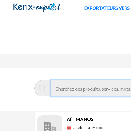
/fr/pays/koweit
EXPORTATE
Kerix-export
Pays : Koweït
voir la fiche 
Exportateurs Marocains vers Koweït
AÏT MANOS
Casablanca - Maroc