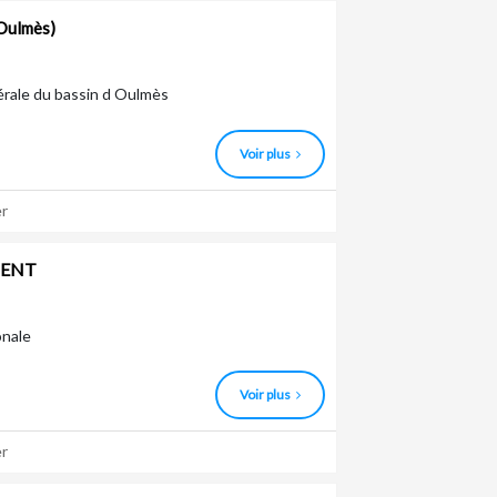
 Oulmès)
érale du bassin d Oulmès
Voir plus
r
MENT
onale
Voir plus
r