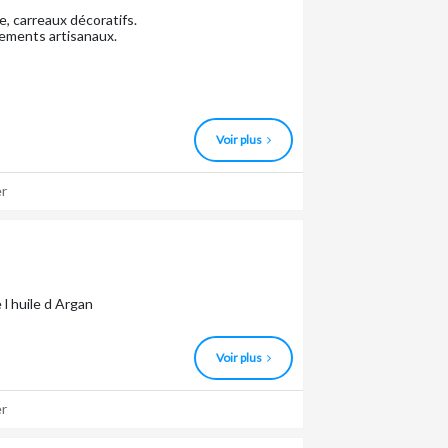
ge, carreaux décoratifs.
ements artisanaux.
Voir plus
r
l huile d Argan
Voir plus
r