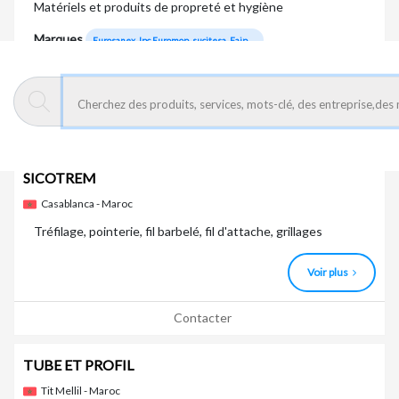
Matériels et produits de propreté et hygiène
Marques
Eurosanex, Ipc Euromop, sucitesa, Faip, ...
Voir plus
Contacter
SICOTREM
Casablanca - Maroc
Tréfilage, pointerie, fil barbelé, fil d'attache, grillages
Voir plus
Contacter
TUBE ET PROFIL
Tit Mellil - Maroc