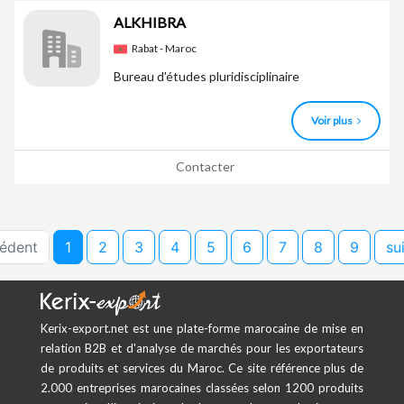
ALKHIBRA
Rabat - Maroc
Bureau d'études pluridisciplinaire
Voir plus
Contacter
cédent
1
2
3
4
5
6
7
8
9
su
Kerix-export.net est une plate-forme marocaine de mise en
relation B2B et d'analyse de marchés pour les exportateurs
de produits et services du Maroc. Ce site référence plus de
2.000 entreprises marocaines classées selon 1200 produits