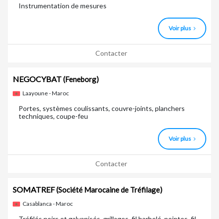
Instrumentation de mesures
Voir plus
Contacter
NEGOCYBAT
(Feneborg)
Laayoune - Maroc
Portes, systèmes coulissants, couvre-joints, planchers
techniques, coupe-feu
Voir plus
Contacter
SOMATREF
(Société Marocaine de Tréfilage)
Casablanca - Maroc
Tréfilés noirs et galvanisés. grillages, fil barbelé, pointes, fil