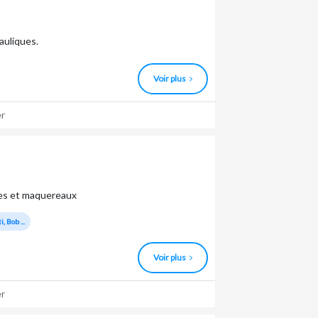
auliques.
Voir plus
r
nes et maquereaux
, Bob ...
Voir plus
r