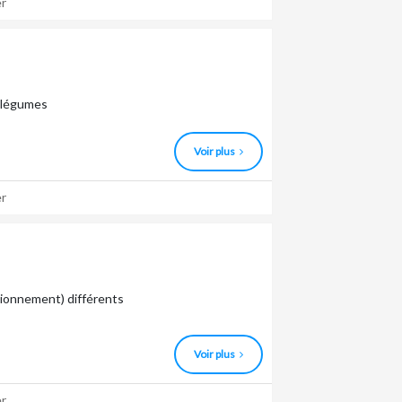
r
t légumes
Voir plus
r
tionnement) différents
Voir plus
r