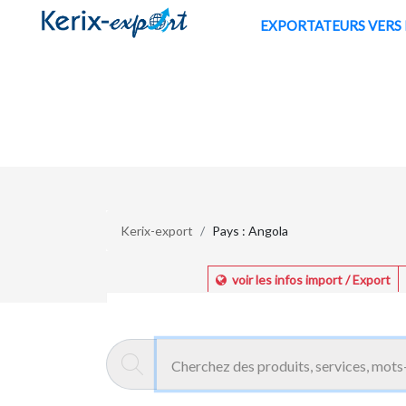
/fr/pays/angola
EXPORTATE
Kerix-export
Pays : Angola
voir les infos import / Export
Exportateurs Marocains vers Angola
ALIMANI
Meknès - Maroc