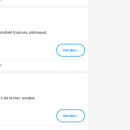
N
ondulé (caisses, plateaux).
Voir plus
r
s de la mer: poulpe,
Voir plus