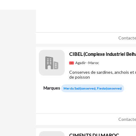
Production de biscuiterie, boissons,
Contacte
CIBEL
(Complexe Industriel Belh
Agadir - Maroc
Conserves de sardines, anchois et 
de poisson
Marques
Mer du Sud(conserves), Fiesta(conserves)
Contacte
CIMENTS DU MAROC