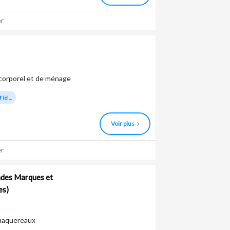
r
n corporel et de ménage
(d ...
Voir plus
r
ndes Marques et
es)
 maquereaux