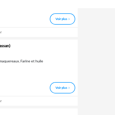
 jus, nectar et fruits secs
Voir plus
r
assan)
maquereaux. Farine et huile
Voir plus
r