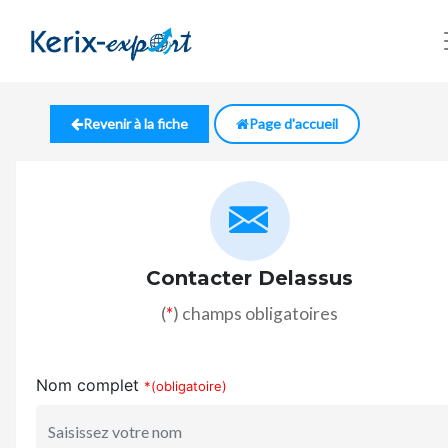
Revenir à la fiche
Page d'accueil
Contacter Delassus
(
*
) champs obligatoires
Nom complet
*(obligatoire)