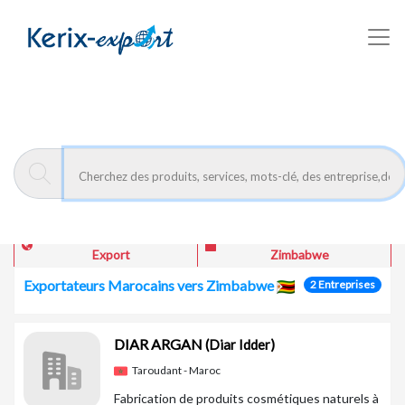
/fr/pays/zimbabwe
Kerix-export
Pays : Zimbabwe
voir les infos import /
voir la fiche Coface
Export
Zimbabwe
Exportateurs Marocains vers Zimbabwe
2 Entreprises
DIAR ARGAN
(Diar Idder)
Taroudant - Maroc
Fabrication de produits cosmétiques naturels à