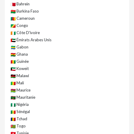
Bahreïn
Burkina Faso
Cameroun
Congo
Côte D'ivoire
Émirats Arabes Unis
Gabon
Ghana
Guinée
Koweït
Malawi
Mali
Maurice
Mauritanie
Nigéria
Sénégal
Tchad
Togo
Tunisie