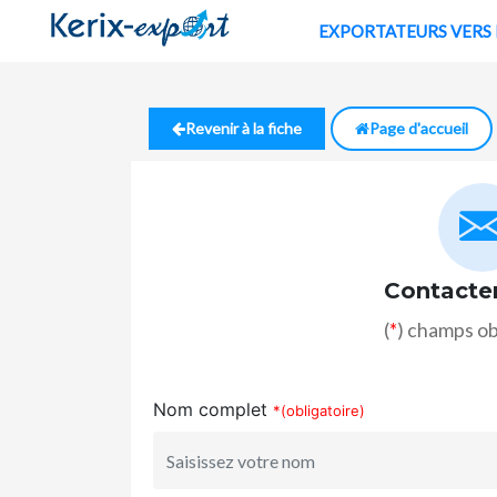
EXPORTATE
Revenir à la fiche
Page d'accueil
Contacte
(
*
) champs ob
Nom complet
*(obligatoire)