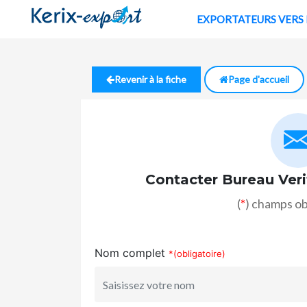
EXPORTATE
Revenir à la fiche
Page d'accueil
Contacter Bureau Veri
(
*
) champs ob
Nom complet
*(obligatoire)