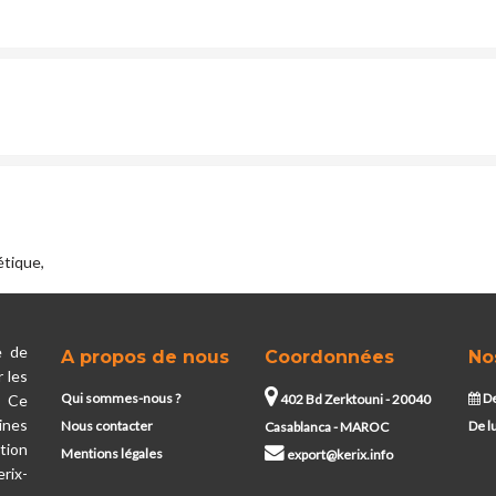
tique,
e de
A propos de nous
Coordonnées
No
 les
Qui sommes-nous ?
De
. Ce
402 Bd Zerktouni - 20040
ines
Nous contacter
De l
Casablanca - MAROC
tion
Mentions légales
export@kerix.info
rix-