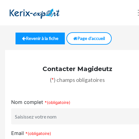
Revenir à la fiche
Page d'accueil
Contacter Magideutz
(
*
) champs obligatoires
Nom complet
*(obligatoire)
Email
*(obligatoire)