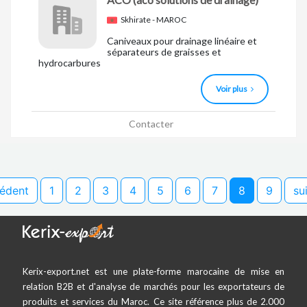
Skhirate - MAROC
Caniveaux pour drainage linéaire et
séparateurs de graisses et
hydrocarbures
Voir plus
Contacter
cédent
1
2
3
4
5
6
7
8
9
su
Kerix-export.net est une plate-forme marocaine de mise en
relation B2B et d'analyse de marchés pour les exportateurs de
produits et services du Maroc. Ce site référence plus de 2.000