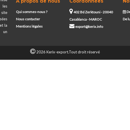
A propos de nous
Coordonnées
No
 les
Qui sommes-nous ?
De
402 Bd Zerktouni - 20040
site
ssées
Nous contacter
De l
Casablanca - MAROC
et la
Mentions légales
export@kerix.info
t un
2026 Kerix-export.Tout droit réservé