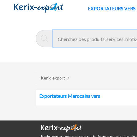
/fr/zone/eastern-europe
EXPORTATE
Kerix-export
Exportateurs Marocains vers
Kerix-export.net est une plate-forme marocaine de 