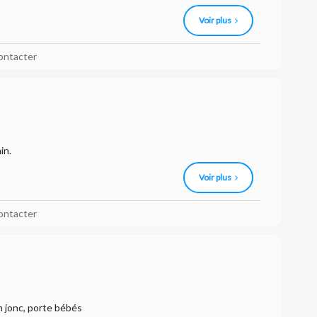
Voir plus
ontacter
in.
Voir plus
ontacter
n jonc, porte bébés