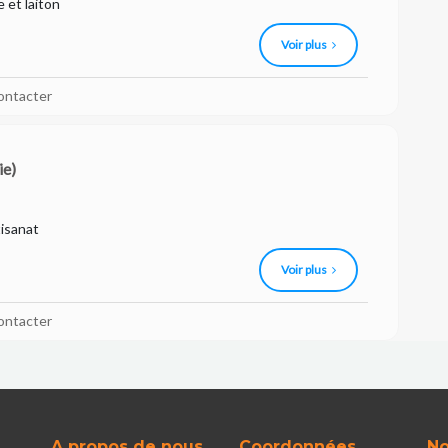
 et laiton
Voir plus
ontacter
ie)
tisanat
Voir plus
ontacter
A propos de nous
Coordonnées
No