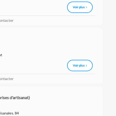
Voir plus
ontacter
at
Voir plus
ontacter
rises d'artisanat)
isanales. 84