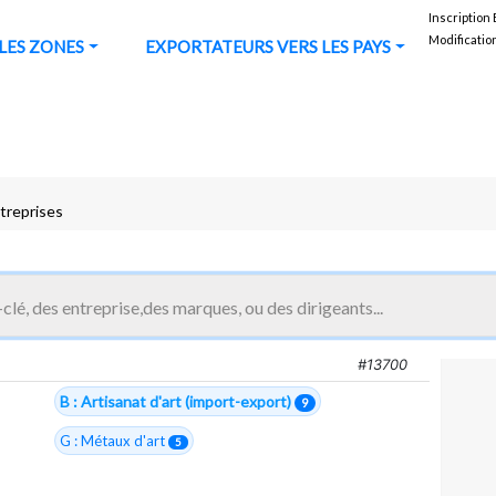
Inscription
Modificatio
URS VERS LES ZONES
EXPORTATEURS VERS LES PAYS
ntreprises
anat d'art (import-export)
#13700
B : Artisanat d'art (import-export)
9
G : Métaux d'art
5