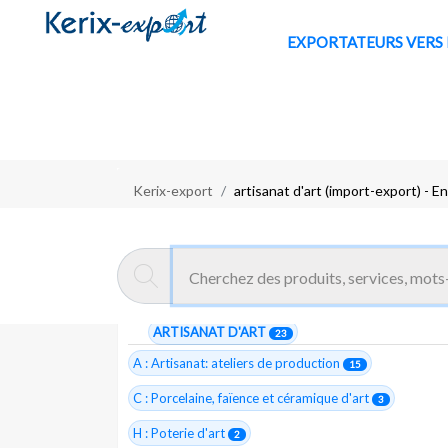
EXPORTATE
Kerix-export
artisanat d'art (import-export) - E
Exportateurs Marocains :
Artis
9 entreprises trouvées
ARTISANAT D'ART
23
A : Artisanat: ateliers de production
15
C : Porcelaine, faïence et céramique d'art
3
H : Poterie d'art
2