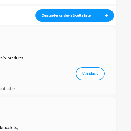
Demander un devis à cette liste
ain, produits
Voir plus
ontacter
 bracelets,