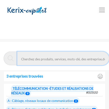
Kerix-export
câblage réseaux fibre optique - Entreprises
Exportateurs Marocains :
Câblage
réseaux fibre optique
3 entreprises trouvées
TÉLÉCOMMUNICATION -ÉTUDES ET RÉALISATIONS DE
#50500
RÉSEAUX
9
A : Câblage, réseaux locaux de communication
3