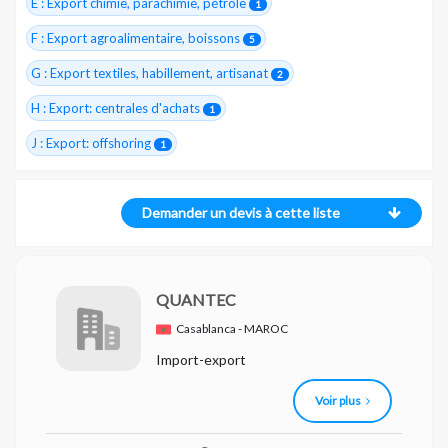
E : Export chimie, parachimie, pétrole
1
F : Export agroalimentaire, boissons
5
G : Export textiles, habillement, artisanat
2
H : Export: centrales d'achats
1
J : Export: offshoring
1
Demander un devis à cette liste
QUANTEC
Casablanca - MAROC
Import-export
Voir plus