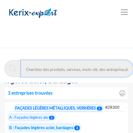
Kerix-export
façades légères acier, bardages - Entreprises
Exportateurs Marocains :
Façades
légères acier, bardages
3 entreprises trouvées
#28300
FAÇADES LÉGÈRES MÉTALLIQUES, VERRIÈRES
6
A : Façades légères alu
2
B : Façades légères acier, bardages
3