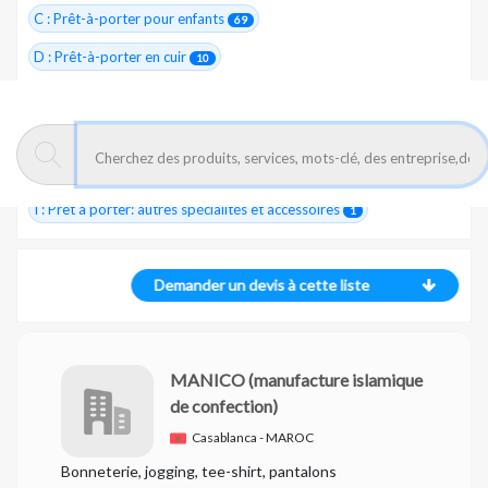
C : Prêt-à-porter pour enfants
69
D : Prêt-à-porter en cuir
10
E : Chemiserie
26
F : Vêtements de sport
21
G : Jeans, sportswear
37
I : Prêt à porter: autres spécialités et accessoires
1
Demander un devis à cette liste
MANICO
(manufacture islamique
de confection)
Casablanca - MAROC
Bonneterie, jogging, tee-shirt, pantalons