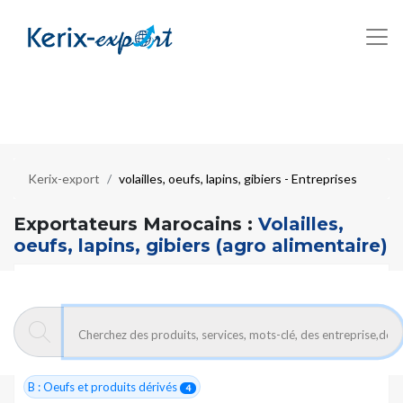
Kerix-export
volailles, oeufs, lapins, gibiers - Entreprises
Exportateurs Marocains :
Volailles,
oeufs, lapins, gibiers (agro alimentaire)
10 entreprises trouvées
#55800
VOLAILLES, OEUFS, LAPINS, GIBIERS
10
A : Poulets
2
B : Oeufs et produits dérivés
4