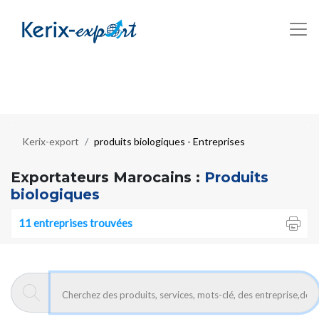
Kerix-export
produits biologiques - Entreprises
Exportateurs Marocains :
Produits
biologiques
11 entreprises trouvées
#11400
AGRICULTURE-PRODUITS
136
A : Fruits et agrumes frais
70
B : Légumes frais
42