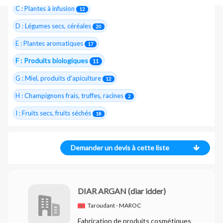
C : Plantes à infusion
12
D : Légumes secs, céréales
20
E : Plantes aromatiques
17
F : Produits biologiques
11
G : Miel, produits d'apiculture
12
H : Champignons frais, truffes, racines
2
I : Fruits secs, fruits séchés
18
Demander un devis à cette liste
DIAR ARGAN
(diar idder)
Taroudant - MAROC
Fabrication de produits cosmétiques