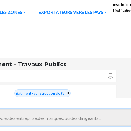
Inscription
Modificatio
URS VERS LES ZONES
EXPORTATEURS VERS LES PAYS
ent - Travaux Publics
Bâtiment -construction de (8)
Bâtiment et travaux publics-matériel (13)
Béton - produits en (1)
Carrelages, briques et tuiles (16)