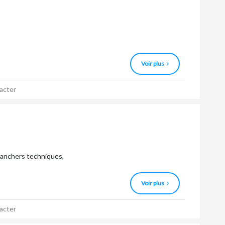
Voir plus
acter
planchers techniques,
Voir plus
acter