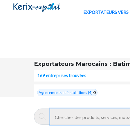
EXPORTATE
Exportateurs Marocains : Batim
169 entreprises trouvées
Agencements et installations (4)
Bâtiment - études, ingénierie (9)
Béton - matériel de fabrication, transport et mise-en-
oeuvre (6)
Béton - travaux, entreprises (2)