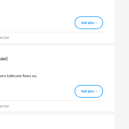
Voir plus
acter
uax)
ers telecom fixes ou
Voir plus
acter