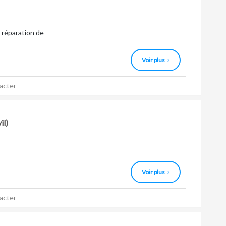
t réparation de
Voir plus
acter
il)
Voir plus
acter